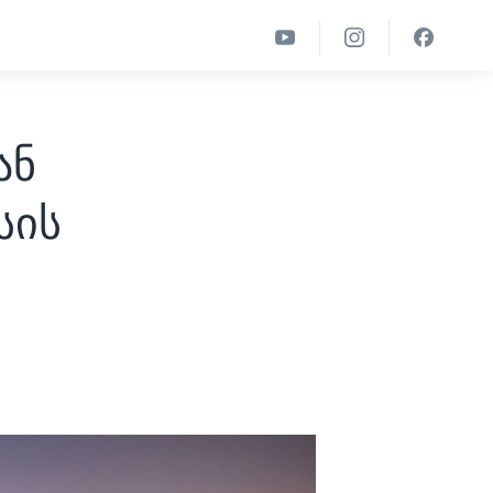
ან
სის