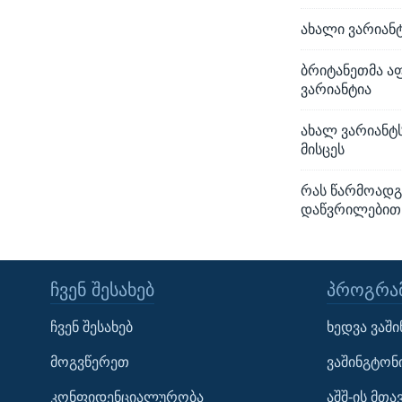
ახალი ვარიანტ
ბრიტანეთმა აფ
ვარიანტია
ახალ ვარიანტს
მისცეს
რას წარმოადგ
დაწვრილებით
ᲩᲕᲔᲜ ᲨᲔᲡᲐᲮᲔᲑ
ᲞᲠᲝᲒᲠᲐᲛ
Learning English
ჩვენ შესახებ
ხედვა ვაშ
ᲗᲕᲐᲚᲘ ᲒᲕᲐᲓᲔᲕᲜᲔᲗ
მოგვწერეთ
ვაშინგტონ
კონფიდენციალურობა
აშშ-ის მთ