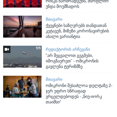
რისკს წარმოადგენს, მსოფლიო
უნდა მოემზადოს
ᲛᲗᲐᲕᲐᲠᲘ
ქვეყნები საზღვრებს თანდათან
კეტავენ, მიზეზი კორონავირუსის
ახალი ვარიანტია
ᲠᲔᲓᲐᲥᲢᲝᲠᲘᲡ ᲐᲠᲩᲔᲕᲐᲜᲘ
"არ შეცვალოთ გეგმები,
იმოგზაურეთ" - ომიკრონის
გავლენა ტურიზმზე
ᲛᲗᲐᲕᲐᲠᲘ
ომიკრონი შესაძლოა დელტაზე 2-
ჯერ უფრო სწრაფად
ვრცელდებოდეს - „ნიუ-იორკ
თაიმსი“