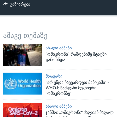
გაზიარება
ამავე თემაზე
ᲐᲮᲐᲚᲘ ᲐᲛᲑᲔᲑᲘ
"ომიკრონი" რამდენიმე შტატში
გამოჩნდა
ᲛᲗᲐᲕᲐᲠᲘ
"არ უნდა ჩავვარდეთ პანიკაში" -
WHO-ს წამყვანი მეცნიერი
"ომიკრონზე"
ᲐᲮᲐᲚᲘ ᲐᲛᲑᲔᲑᲘ
ჯანმო: „ომიკრონი“ ძალიან მაღალ