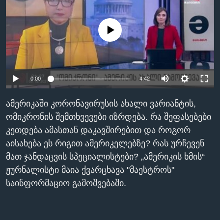
ᲡᲢᲣᲓᲘᲐ ᲕᲐᲨᲘᲜᲒᲢᲝᲜᲘ
ᲔᲙᲝᲜᲝᲛᲘᲙᲐ
Learning English
ᲯᲐᲜᲛᲠᲗᲔᲚᲝᲑᲐ
No media source currently available
ᲗᲕᲐᲚᲘ ᲒᲕᲐᲓᲔᲕᲜᲔᲗ
ᲛᲔᲪᲜᲘᲔᲠᲔᲑᲐ
ᲘᲜᲢᲔᲠᲕᲘᲣ
0:00
4:42
ᲙᲣᲚᲢᲣᲠᲐ
ენები
ᲒᲐᲚᲘᲚᲔᲝ
ამერიკაში კორონავირუსის ახალი ვარიანტის,
ᲓᲔᲖᲘᲜᲤᲝᲠᲛᲐᲪᲘᲐ
ომიკრონის შემთხვევები იზრდება. რა შეფასებები
კეთდება ამასთან დაკავშირებით და როგორ
აისახება ეს რიგით ამერიკელებზე? რას ურჩევენ
მათ ჯანდაცვის სპეციალისტები? „ამერიკის ხმის“
ჟურნალისტი მაია ქვარცხავა "მაესტროს"
საინფორმაციო გამოშვებაში.