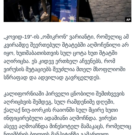
ᲡᲢᲣᲓᲘᲐ ᲕᲐᲨᲘᲜᲒᲢᲝᲜᲘ
ᲔᲙᲝᲜᲝᲛᲘᲙᲐ
Learning English
ᲯᲐᲜᲛᲠᲗᲔᲚᲝᲑᲐ
ᲗᲕᲐᲚᲘ ᲒᲕᲐᲓᲔᲕᲜᲔᲗ
ᲛᲔᲪᲜᲘᲔᲠᲔᲑᲐ
„კოვიდ-19“-ის „ომიკრონ“ ვარიანტი, რომელიც ამ
ᲘᲜᲢᲔᲠᲕᲘᲣ
კვირამდე შეერთებულ შტატებში აღმოჩენილი არ
ᲙᲣᲚᲢᲣᲠᲐ
იყო, ხუთშაბათისთვის სულ ცოტა ხუთ შტატში
ენები
ᲒᲐᲚᲘᲚᲔᲝ
აღირიცხა. ეს კიდევ ერთხელ აჩვენებს, რომ
ვირუსის მუტაციებს შეუძლია მთელ მსოფლიოში
ᲓᲔᲖᲘᲜᲤᲝᲠᲛᲐᲪᲘᲐ
სწრაფად და ადვილად გავრცელდეს.
კალიფორნიაში პირველი ცნობილი შემთხვევის
აღრიცხვის შემდეგ, სულ რამდენიმე დღეში,
ქალაქ ნიუ-იორკის რაიონში სულ მცირე ხუთი
ინფიცირებული ადამიანი აღმოჩნდა. ვირუსი
ასევე აღმოაჩნდა მინესოტელ მამაკაცს, რომელიც
ნოემბრის ბოლოს მანჰეტენზე გამართულ