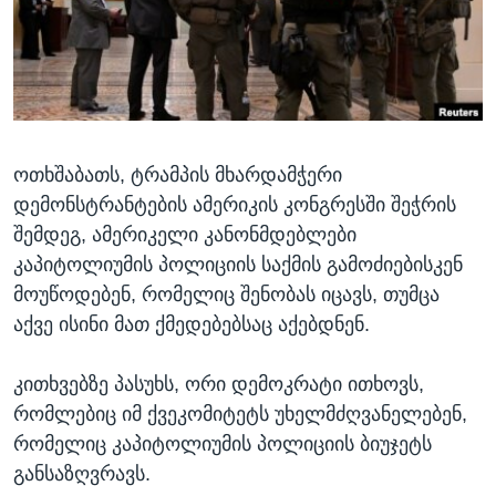
ᲡᲢᲣᲓᲘᲐ ᲕᲐᲨᲘᲜᲒᲢᲝᲜᲘ
ᲔᲙᲝᲜᲝᲛᲘᲙᲐ
Learning English
ᲯᲐᲜᲛᲠᲗᲔᲚᲝᲑᲐ
ᲗᲕᲐᲚᲘ ᲒᲕᲐᲓᲔᲕᲜᲔᲗ
ᲛᲔᲪᲜᲘᲔᲠᲔᲑᲐ
ᲘᲜᲢᲔᲠᲕᲘᲣ
ოთხშაბათს, ტრამპის მხარდამჭერი
ᲙᲣᲚᲢᲣᲠᲐ
ენები
დემონსტრანტების ამერიკის კონგრესში შეჭრის
ᲒᲐᲚᲘᲚᲔᲝ
შემდეგ, ამერიკელი კანონმდებლები
ᲓᲔᲖᲘᲜᲤᲝᲠᲛᲐᲪᲘᲐ
კაპიტოლიუმის პოლიციის საქმის გამოძიებისკენ
მოუწოდებენ, რომელიც შენობას იცავს, თუმცა
აქვე ისინი მათ ქმედებებსაც აქებდნენ.
კითხვებზე პასუხს, ორი დემოკრატი ითხოვს,
რომლებიც იმ ქვეკომიტეტს უხელმძღვანელებენ,
რომელიც კაპიტოლიუმის პოლიციის ბიუჯეტს
განსაზღვრავს.