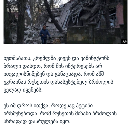
ᲡᲢᲣᲓᲘᲐ ᲕᲐᲨᲘᲜᲒᲢᲝᲜᲘ
ᲔᲙᲝᲜᲝᲛᲘᲙᲐ
Learning English
ᲯᲐᲜᲛᲠᲗᲔᲚᲝᲑᲐ
ᲗᲕᲐᲚᲘ ᲒᲕᲐᲓᲔᲕᲜᲔᲗ
ᲛᲔᲪᲜᲘᲔᲠᲔᲑᲐ
ᲘᲜᲢᲔᲠᲕᲘᲣ
ᲙᲣᲚᲢᲣᲠᲐ
ენები
ხუთშაბათს, კრემლმა კიევს და ვაშინგტონს
ᲒᲐᲚᲘᲚᲔᲝ
ბრალი დასდო, რომ მის ინტერესებს არ
ᲓᲔᲖᲘᲜᲤᲝᲠᲛᲐᲪᲘᲐ
ითვალისწინებენ და განაცხადა, რომ აშშ
უკრაინას რუსეთის დასასუსტებელ ბრძოლის
ველად იყენებს.
ეს იმ დროს ითქვა, როდესაც პუტინი
ირწმუნებოდა, რომ რუსეთის მიზანი ბრძოლის
სწრაფად დასრულება იყო.