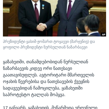
ᲡᲢᲣᲓᲘᲐ ᲕᲐᲨᲘᲜᲒᲢᲝᲜᲘ
ᲔᲙᲝᲜᲝᲛᲘᲙᲐ
Learning English
ᲯᲐᲜᲛᲠᲗᲔᲚᲝᲑᲐ
ᲗᲕᲐᲚᲘ ᲒᲕᲐᲓᲔᲕᲜᲔᲗ
ᲛᲔᲪᲜᲘᲔᲠᲔᲑᲐ
ᲘᲜᲢᲔᲠᲕᲘᲣ
ᲙᲣᲚᲢᲣᲠᲐ
პრეზიდენტი ყასიმ-ჟომართ ტოყაევი (მარჯვნივ) და
ენები
ყოფილი პრეზიდენტი ნურსულთან ნაზარბაევი
ᲒᲐᲚᲘᲚᲔᲝ
ᲓᲔᲖᲘᲜᲤᲝᲠᲛᲐᲪᲘᲐ
ყაზახეთში, თანამდებობიდან ნურსულთან
ნაზარბაევის კიდევ ორი ნათესავი
გაათავისუფლეს. ავტორიტარი მმართველის
ოჯახის წევრებისა და ნათესავების ქვეყნის
სადავეებიდან ჩამოცილება, ყაზახეთში
საპროტესტო ტალღას მოჰყვა.
17 იანვარს, ყაზახეთის „მეწარმეთა ეროვნული