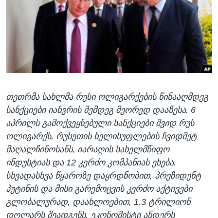
ᲡᲢᲣᲓᲘᲐ ᲕᲐᲨᲘᲜᲒᲢᲝᲜᲘ
ᲔᲙᲝᲜᲝᲛᲘᲙᲐ
Learning English
ᲯᲐᲜᲛᲠᲗᲔᲚᲝᲑᲐ
ᲗᲕᲐᲚᲘ ᲒᲕᲐᲓᲔᲕᲜᲔᲗ
ᲛᲔᲪᲜᲘᲔᲠᲔᲑᲐ
ᲘᲜᲢᲔᲠᲕᲘᲣ
ᲙᲣᲚᲢᲣᲠᲐ
ენები
თეთრმა სახლმა რუსი ოლიგარქების წინააღმდეგ
ᲒᲐᲚᲘᲚᲔᲝ
სანქციები იანვრის შემდეგ მეორედ დააწესა. 6
ᲓᲔᲖᲘᲜᲤᲝᲠᲛᲐᲪᲘᲐ
აპრილს გამოქვეყნებული სანქციები შვიდ რუს
ოლიგარქს, რუსეთის ხელისუფლების ჩვიდმეტ
მაღალჩინოსანს, იარაღის სახელმწიფო
ინდუსტიას და 12 კერძო კომპანიას ეხება.
სხვადასხვა წყაროზე დაყრდნობით, პრეზიდენტ
პუტინის და მისი გარემოცვის კერძო აქტივები
გლობალურად, დაახლოებით, 1.3 ტრილიონ
დოლარს შეადგენს. ეკონომისტი ანდერს