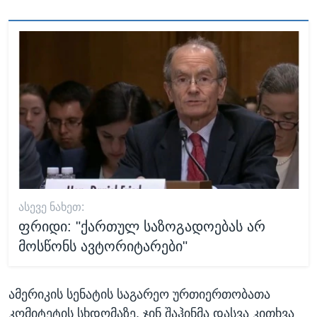
ᲐᲡᲔᲕᲔ ᲜᲐᲮᲔᲗ:
ფრიდი: "ქართულ საზოგადოებას არ
მოსწონს ავტორიტარები"
ამერიკის სენატის საგარეო ურთიერთობათა
კომიტეტის სხდომაზე, ჯინ შაჰინმა დასვა კითხვა