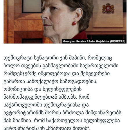
ᲡᲢᲣᲓᲘᲐ ᲕᲐᲨᲘᲜᲒᲢᲝᲜᲘ
ᲔᲙᲝᲜᲝᲛᲘᲙᲐ
Learning English
ᲯᲐᲜᲛᲠᲗᲔᲚᲝᲑᲐ
ᲗᲕᲐᲚᲘ ᲒᲕᲐᲓᲔᲕᲜᲔᲗ
ᲛᲔᲪᲜᲘᲔᲠᲔᲑᲐ
ᲘᲜᲢᲔᲠᲕᲘᲣ
ᲙᲣᲚᲢᲣᲠᲐ
ენები
დემოკრატი სენატორი ჯინ შაჰინი, რომელიც
ᲒᲐᲚᲘᲚᲔᲝ
ბოლო თვეების განმავლობაში საქართველოში
ᲓᲔᲖᲘᲜᲤᲝᲠᲛᲐᲪᲘᲐ
რამდენჯერმე იმყოფებოდა და შეხვედრები
გამართა სამოქალაქო საზოგადოების,
ოპოზიციისა და ხელისუფლების
წარმომადგენლებთან ამბობს, რომ
საქართველოში დემოკრატიასა და
ავტორიტარიზმს შორის ბრძოლა მიმდინარეობს.
მას მიაჩნია, რომ საქართველოს ხელისუფლება
ავტოკრატიისკენ „მზარდად მიდის“.