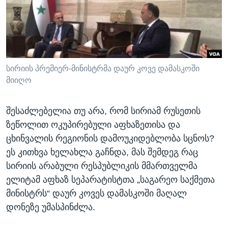
ᲡᲢᲣᲓᲘᲐ ᲕᲐᲨᲘᲜᲒᲢᲝᲜᲘ
ᲔᲙᲝᲜᲝᲛᲘᲙᲐ
Learning English
ᲯᲐᲜᲛᲠᲗᲔᲚᲝᲑᲐ
ᲗᲕᲐᲚᲘ ᲒᲕᲐᲓᲔᲕᲜᲔᲗ
ᲛᲔᲪᲜᲘᲔᲠᲔᲑᲐ
ᲘᲜᲢᲔᲠᲕᲘᲣ
სირიის პრემიერ-მინისტრმა დაურ კოვე დამასკოში
მიიღო
ᲙᲣᲚᲢᲣᲠᲐ
ენები
ᲒᲐᲚᲘᲚᲔᲝ
შესაძლებელია თუ არა, რომ სირიამ რუსეთის
ᲓᲔᲖᲘᲜᲤᲝᲠᲛᲐᲪᲘᲐ
ზეწოლით ოკუპირებული აფხაზეთისა და
ცხინვალის რეგიონის დამოუკიდებლობა სცნოს?
ეს კითხვა ხელახლა გაჩნდა, მას შემდეგ რაც
სირიის არაბული რესპუბლიკის მმართველმა
ელიტამ აფხაზ სეპარატისტთა „საგარეო საქმეთა
მინისტრს“ დაურ კოვეს დამასკოში მაღალ
დონეზე უმასპინძლა.