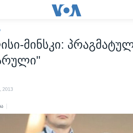
Ო
სი-მინსკი: პრაგმატუ
ვარული"
, 2013
ბა