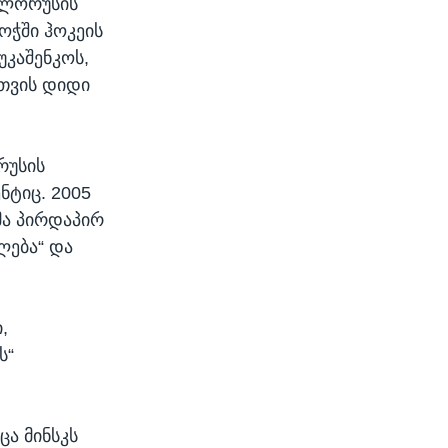
ბელორუსის
ოჭში ჰოკეის
კაშენკოს,
თვის დიდი
რუსის
ნტიც. 2005
მა პირდაპირ
ლება“ და
,
ს“
ა მინსკს