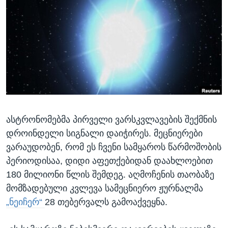
ᲡᲢᲣᲓᲘᲐ ᲕᲐᲨᲘᲜᲒᲢᲝᲜᲘ
ᲔᲙᲝᲜᲝᲛᲘᲙᲐ
Learning English
ᲯᲐᲜᲛᲠᲗᲔᲚᲝᲑᲐ
ᲗᲕᲐᲚᲘ ᲒᲕᲐᲓᲔᲕᲜᲔᲗ
ᲛᲔᲪᲜᲘᲔᲠᲔᲑᲐ
ᲘᲜᲢᲔᲠᲕᲘᲣ
ᲙᲣᲚᲢᲣᲠᲐ
ენები
ᲒᲐᲚᲘᲚᲔᲝ
ასტრონომებმა პირველი ვარსკვლავების შექმნის
ᲓᲔᲖᲘᲜᲤᲝᲠᲛᲐᲪᲘᲐ
დროინდელი სიგნალი დაიჭირეს. მეცნიერები
ვარაუდობენ, რომ ეს ჩვენი სამყაროს წარმოშობის
პერიოდისაა, დიდი აფეთქებიდან დაახლოებით
180 მილიონი წლის შემდეგ. აღმოჩენის თაობაზე
მომზადებული კვლევა სამეცნიერო ჟურნალმა
„ნეიჩერ“
28 თებერვალს გამოაქვეყნა.