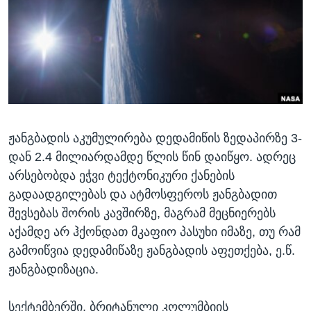
ᲡᲢᲣᲓᲘᲐ ᲕᲐᲨᲘᲜᲒᲢᲝᲜᲘ
ᲔᲙᲝᲜᲝᲛᲘᲙᲐ
Learning English
ᲯᲐᲜᲛᲠᲗᲔᲚᲝᲑᲐ
ᲗᲕᲐᲚᲘ ᲒᲕᲐᲓᲔᲕᲜᲔᲗ
ᲛᲔᲪᲜᲘᲔᲠᲔᲑᲐ
ᲘᲜᲢᲔᲠᲕᲘᲣ
ᲙᲣᲚᲢᲣᲠᲐ
ენები
ჟანგბადის აკუმულირება დედამიწის ზედაპირზე 3-
ᲒᲐᲚᲘᲚᲔᲝ
დან 2.4 მილიარდამდე წლის წინ დაიწყო. ადრეც
ᲓᲔᲖᲘᲜᲤᲝᲠᲛᲐᲪᲘᲐ
არსებობდა ეჭვი ტექტონიკური ქანების
გადაადგილებას და ატმოსფეროს ჟანგბადით
შევსებას შორის კავშირზე, მაგრამ მეცნიერებს
აქამდე არ ჰქონდათ მკაფიო პასუხი იმაზე, თუ რამ
გამოიწვია დედამიწაზე ჟანგბადის აფეთქება, ე.წ.
ჟანგბადიზაცია.
სექტემბერში, ბრიტანული კოლუმბიის