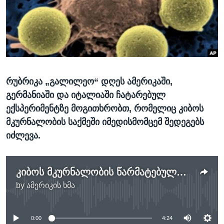
ᲡᲢᲣᲓᲘᲐ ᲕᲐᲨᲘᲜᲒᲢᲝᲜᲘ
ᲔᲙᲝᲜᲝᲛᲘᲙᲐ
Learning English
ᲯᲐᲜᲛᲠᲗᲔᲚᲝᲑᲐ
ᲗᲕᲐᲚᲘ ᲒᲕᲐᲓᲔᲕᲜᲔᲗ
ᲛᲔᲪᲜᲘᲔᲠᲔᲑᲐ
ᲘᲜᲢᲔᲠᲕᲘᲣ
რუბრიკა „გალილეო“ დღეს ამერიკაში,
ᲙᲣᲚᲢᲣᲠᲐ
ენები
გერმანიაში და იტალიაში ჩატარებულ
ᲒᲐᲚᲘᲚᲔᲝ
ექსპერიმენტზე მოგითხრობთ, რომელიც კიბოს
ᲓᲔᲖᲘᲜᲤᲝᲠᲛᲐᲪᲘᲐ
მკურნალობის საქმეში იმედისმომცემ შედეგებს
იძლევა.
კიბოს მკურნალობის წარმატებული ექსპერიმენტი
by
ამერიკის ხმა
No media source currently available
0:00
4:24