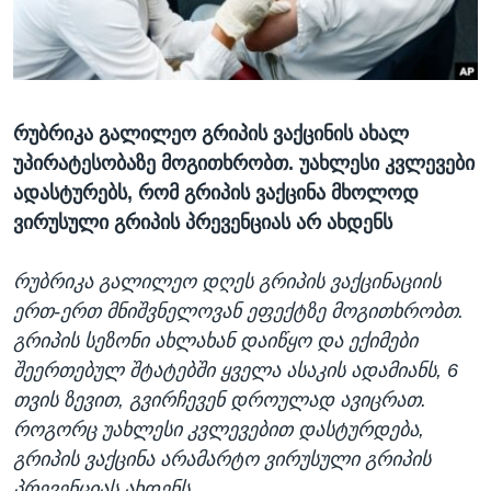
ᲡᲢᲣᲓᲘᲐ ᲕᲐᲨᲘᲜᲒᲢᲝᲜᲘ
ᲔᲙᲝᲜᲝᲛᲘᲙᲐ
Learning English
ᲯᲐᲜᲛᲠᲗᲔᲚᲝᲑᲐ
ᲗᲕᲐᲚᲘ ᲒᲕᲐᲓᲔᲕᲜᲔᲗ
ᲛᲔᲪᲜᲘᲔᲠᲔᲑᲐ
რუბრიკა გალილეო გრიპის ვაქცინის ახალ
ᲘᲜᲢᲔᲠᲕᲘᲣ
უპირატესობაზე მოგითხრობთ. უახლესი კვლევები
ᲙᲣᲚᲢᲣᲠᲐ
ადასტურებს, რომ გრიპის ვაქცინა მხოლოდ
ენები
ᲒᲐᲚᲘᲚᲔᲝ
ვირუსული გრიპის პრევენციას არ ახდენს
ᲓᲔᲖᲘᲜᲤᲝᲠᲛᲐᲪᲘᲐ
რუბრიკა გალილეო დღეს გრიპის ვაქცინაციის
ერთ-ერთ მნიშვნელოვან ეფექტზე მოგითხრობთ.
გრიპის სეზონი ახლახან დაიწყო და ექიმები
შეერთებულ შტატებში ყველა ასაკის ადამიანს, 6
თვის ზევით, გვირჩევენ დროულად ავიცრათ.
როგორც უახლესი კვლევებით დასტურდება,
გრიპის ვაქცინა არამარტო ვირუსული გრიპის
პრევენციას ახდენს.