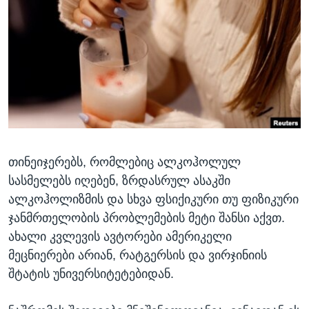
ᲡᲢᲣᲓᲘᲐ ᲕᲐᲨᲘᲜᲒᲢᲝᲜᲘ
ᲔᲙᲝᲜᲝᲛᲘᲙᲐ
Learning English
ᲯᲐᲜᲛᲠᲗᲔᲚᲝᲑᲐ
ᲗᲕᲐᲚᲘ ᲒᲕᲐᲓᲔᲕᲜᲔᲗ
ᲛᲔᲪᲜᲘᲔᲠᲔᲑᲐ
ᲘᲜᲢᲔᲠᲕᲘᲣ
ᲙᲣᲚᲢᲣᲠᲐ
ენები
ᲒᲐᲚᲘᲚᲔᲝ
თინეიჯერებს, რომლებიც ალკოჰოლულ
ᲓᲔᲖᲘᲜᲤᲝᲠᲛᲐᲪᲘᲐ
სასმელებს იღებენ, ზრდასრულ ასაკში
ალკოჰოლიზმის და სხვა ფსიქიკური თუ ფიზიკური
ჯანმრთელობის პრობლემების მეტი შანსი აქვთ.
ახალი კვლევის ავტორები ამერიკელი
მეცნიერები არიან, რატგერსის და ვირჯინიის
შტატის უნივერსიტეტებიდან.