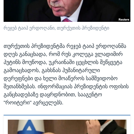
ᲡᲢᲣᲓᲘᲐ ᲕᲐᲨᲘᲜᲒᲢᲝᲜᲘ
ᲔᲙᲝᲜᲝᲛᲘᲙᲐ
Learning English
ᲯᲐᲜᲛᲠᲗᲔᲚᲝᲑᲐ
ᲗᲕᲐᲚᲘ ᲒᲕᲐᲓᲔᲕᲜᲔᲗ
ᲛᲔᲪᲜᲘᲔᲠᲔᲑᲐ
რეჯებ ტაიპ ერდოღანი, თურქეთის პრეზიდენტი
ᲘᲜᲢᲔᲠᲕᲘᲣ
თურქეთის პრეზიდენტმა რეჯებ ტაიპ ერდოღანმა
ᲙᲣᲚᲢᲣᲠᲐ
დღეს განაცხადა, რომ რუს კოლეგა ვლადიმირ
ენები
ᲒᲐᲚᲘᲚᲔᲝ
პუტინს მოუწოდა, უკრაინაში ცეცხლის შეწყვეტა
გამოაცხადოს, გახსნას ჰუმანიტარული
ᲓᲔᲖᲘᲜᲤᲝᲠᲛᲐᲪᲘᲐ
დერეფნები და ხელი მოაწეროს სამშვიდობო
შეთანხმებას. ინფორმაციას პრეზიდენტის ოფისის
განცხადებაზე დაყრდნობით, სააგენტო
"როიტერი" ავრცელებს.