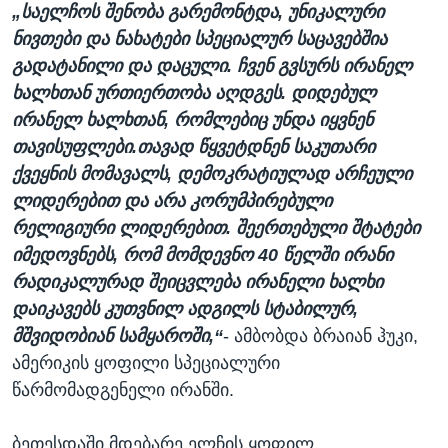
v
„საელჩოს შენობა გარემონტდა, უნიკალური
t
i
ნივთები და ნახატები სპეციალურ საცავებშია
s
o
გადატანილი და დაცული. ჩვენ გვსურს ირანელ
l
u
ხალხთან ურთიერთობა აღდგეს. დიდებულ
i
s
ირანელ ხალხთან, რომლებიც უნდა იყვნენ
d
s
თავისუფლები.თავად წყვეტდნენ საკუთარი
e
l
ქვეყნის მომავალს, დემოკრატიულად არჩეული
i
ლიდერებით და არა კორუმპირებული
d
რელიგიური ლიდერებით. შეერთებული შტატები
e
იმედოვნებს, რომ მომდევნო 40 წელში ირანი
რადიკალურად შეიცვლება ირანელი ხალხი
დაიკავებს კუთვნილ ადგილს სტაბილურ,
მშვიდობიან სამყაროში,“
- ამბობდა ბრაიან ჰუკი,
ამერიკის ყოფილი სპეციალური
წარმომადგენელი ირანში.
ბეთესდაში მდებარე ელჩის ყოფილ