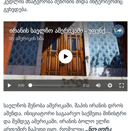
კედლის მხატვრობა შენობის შიდა ინტერიერშიც
გვხვდება.
ირანის საელჩო ამერიკაში - უფუნქციოდ დარჩენილი 12 მილიონიანი შენობა
by
ამერიკის ხმა
No media source currently available
0:00
6:11
საელჩოს შენობა ამერიკაში, შაჰის ირანის დროს
აშენდა, ინიციატორი საგაარეო საქმეთა მინისტრი
და შემდეგ ამერიკაში, ირანის ბოლო ელჩი
არდეშირ ზაჰედი იყო. რომელიც
„ნიუ-იორკ