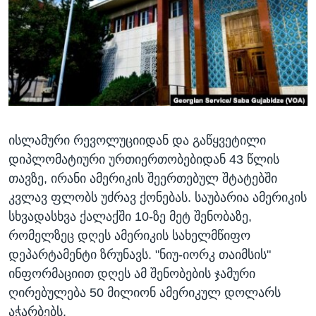
ᲡᲢᲣᲓᲘᲐ ᲕᲐᲨᲘᲜᲒᲢᲝᲜᲘ
ᲔᲙᲝᲜᲝᲛᲘᲙᲐ
Learning English
ᲯᲐᲜᲛᲠᲗᲔᲚᲝᲑᲐ
ᲗᲕᲐᲚᲘ ᲒᲕᲐᲓᲔᲕᲜᲔᲗ
ᲛᲔᲪᲜᲘᲔᲠᲔᲑᲐ
ᲘᲜᲢᲔᲠᲕᲘᲣ
ᲙᲣᲚᲢᲣᲠᲐ
ენები
ისლამური რევოლუციიდან და გაწყვეტილი
ᲒᲐᲚᲘᲚᲔᲝ
დიპლომატიური ურთიერთობებიდან 43 წლის
ᲓᲔᲖᲘᲜᲤᲝᲠᲛᲐᲪᲘᲐ
თავზე, ირანი ამერიკის შეერთებულ შტატებში
კვლავ ფლობს უძრავ ქონებას. საუბარია ამერიკის
სხვადასხვა ქალაქში 10-ზე მეტ შენობაზე,
რომელზეც დღეს ამერიკის სახელმწიფო
დეპარტამენტი ზრუნავს. "ნიუ-იორკ თაიმსის"
ინფორმაციით დღეს ამ შენობების ჯამური
ღირებულება 50 მილიონ ამერიკულ დოლარს
აჭარბებს.