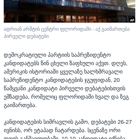
ᲡᲢᲣᲓᲘᲐ ᲕᲐᲨᲘᲜᲒᲢᲝᲜᲘ
ᲔᲙᲝᲜᲝᲛᲘᲙᲐ
Learning English
ᲯᲐᲜᲛᲠᲗᲔᲚᲝᲑᲐ
ᲗᲕᲐᲚᲘ ᲒᲕᲐᲓᲔᲕᲜᲔᲗ
ᲛᲔᲪᲜᲘᲔᲠᲔᲑᲐ
ადრიან არშტის ცენტრი ფლორიდაში - აქ გაიმართება
პირველი დებატები
ᲘᲜᲢᲔᲠᲕᲘᲣ
ᲙᲣᲚᲢᲣᲠᲐ
დემოკრატიული პარტიის საპრეზიდენტო
ენები
ᲒᲐᲚᲘᲚᲔᲝ
კანდიდატებს წინ ცხელი ზაფხული აქვთ. დღეს,
ამერიკის ისტორიაში ყველაზე ხალხმრავალი
ᲓᲔᲖᲘᲜᲤᲝᲠᲛᲐᲪᲘᲐ
საპრეზიდენტო კანდიდატების ჯგუფიდან, 20
წამყვანი კანდიდატი პირველი დებატებისთვის
ემზადება, რომელიც ფლორიდაში ხვალ და ზეგ
გაიმართება.
კანდიდატების სიმრავლის გამო, დებატები 26-27
ივნისს, ორ ეტაპად ჩატარდება. სცენაზე ორი
დღის განმავლობაში, 10-10 კანდიდატი იქნება.