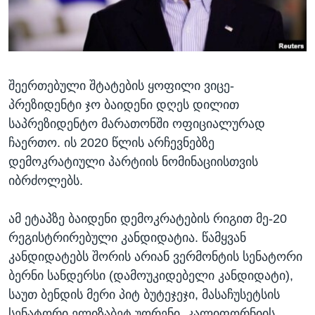
ᲡᲢᲣᲓᲘᲐ ᲕᲐᲨᲘᲜᲒᲢᲝᲜᲘ
ᲔᲙᲝᲜᲝᲛᲘᲙᲐ
Learning English
ᲯᲐᲜᲛᲠᲗᲔᲚᲝᲑᲐ
ᲗᲕᲐᲚᲘ ᲒᲕᲐᲓᲔᲕᲜᲔᲗ
ᲛᲔᲪᲜᲘᲔᲠᲔᲑᲐ
შეერთებული შტატების ყოფილი ვიცე-
ᲘᲜᲢᲔᲠᲕᲘᲣ
პრეზიდენტი ჯო ბაიდენი დღეს დილით
ᲙᲣᲚᲢᲣᲠᲐ
საპრეზიდენტო მარათონში ოფიციალურად
ენები
ᲒᲐᲚᲘᲚᲔᲝ
ჩაერთო. ის 2020 წლის არჩევნებზე
დემოკრატიული პარტიის ნომინაციისთვის
ᲓᲔᲖᲘᲜᲤᲝᲠᲛᲐᲪᲘᲐ
იბრძოლებს.
ამ ეტაპზე ბაიდენი დემოკრატების რიგით მე-20
რეგისტრირებული კანდიდატია. წამყვან
კანდიდატებს შორის არიან ვერმონტის სენატორი
ბერნი სანდერსი (დამოუკიდებელი კანდიდატი),
საუთ ბენდის მერი პიტ ბუტეჯეჯი, მასაჩუსეტსის
სენატორი ელიზაბეტ უორენი, კალიფორნიის