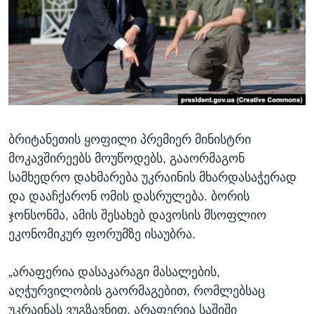
ᲡᲢᲣᲓᲘᲐ ᲕᲐᲨᲘᲜᲒᲢᲝᲜᲘ
ᲔᲙᲝᲜᲝᲛᲘᲙᲐ
Learning English
ᲯᲐᲜᲛᲠᲗᲔᲚᲝᲑᲐ
ᲗᲕᲐᲚᲘ ᲒᲕᲐᲓᲔᲕᲜᲔᲗ
ᲛᲔᲪᲜᲘᲔᲠᲔᲑᲐ
ᲘᲜᲢᲔᲠᲕᲘᲣ
ᲙᲣᲚᲢᲣᲠᲐ
ენები
ბრიტანეთის ყოფილი პრემიერ მინისტრი
ᲒᲐᲚᲘᲚᲔᲝ
მოკავშირეებს მოუწოდებს, გააორმაგონ
ᲓᲔᲖᲘᲜᲤᲝᲠᲛᲐᲪᲘᲐ
სამხედრო დახმარება უკრაინის მხარდასაჭერად
და დააჩქარონ ომის დასრულება. ბორის
ჯონსონმა, ამის შესახებ დავოსის მსოფლიო
ეკონომიკურ ფორუმზე ისაუბრა.
„არაფერია დასაკარაგი მასალების,
აღჭურვილობის გაორმაგებით, რომლებსაც
უკრაინას ვუგზავნით. არაფერია საშიში