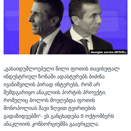
ᲡᲢᲣᲓᲘᲐ ᲕᲐᲨᲘᲜᲒᲢᲝᲜᲘ
ᲔᲙᲝᲜᲝᲛᲘᲙᲐ
Learning English
ᲯᲐᲜᲛᲠᲗᲔᲚᲝᲑᲐ
ᲗᲕᲐᲚᲘ ᲒᲕᲐᲓᲔᲕᲜᲔᲗ
ᲛᲔᲪᲜᲘᲔᲠᲔᲑᲐ
ᲘᲜᲢᲔᲠᲕᲘᲣ
ᲙᲣᲚᲢᲣᲠᲐ
ენები
ᲒᲐᲚᲘᲚᲔᲝ
„გასაიდუმლოებული წილი ფოთის თავისუფალ
ᲓᲔᲖᲘᲜᲤᲝᲠᲛᲐᲪᲘᲐ
ინდუსტრიულ ზონაში ადასტურებს ბიძინა
ივანიშვილის პირად ინტერესს, რომ არ
შემდგარიყო ანაკლიის პორტის პროექტი,
რომელიც ბოლოს მოუღებდა ფოთის
მონოპოლიას შავი ზღვით ტვირთების
გადაზიდვებში“- ეს განცხადება 5 ოქტომბერს
ანაკლიიის კონსორციუმმა გაავრცელა.