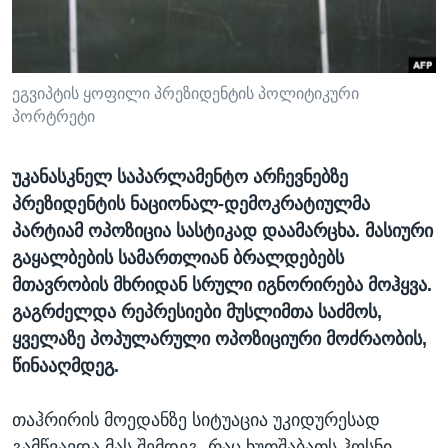
ᲡᲢᲣᲓᲘᲐ ᲕᲐᲨᲘᲜᲒᲢᲝᲜᲘ
ᲔᲙᲝᲜᲝᲛᲘᲙᲐ
Learning English
ᲯᲐᲜᲛᲠᲗᲔᲚᲝᲑᲐ
ᲗᲕᲐᲚᲘ ᲒᲕᲐᲓᲔᲕᲜᲔᲗ
ᲛᲔᲪᲜᲘᲔᲠᲔᲑᲐ
ეგვიპტის ყოფილი პრეზიდენტის პოლიტიკური
პორტრეტი
ᲘᲜᲢᲔᲠᲕᲘᲣ
ᲙᲣᲚᲢᲣᲠᲐ
უკანასკნელ საპარლამენტო არჩევნებზე
ენები
ᲒᲐᲚᲘᲚᲔᲝ
პრეზიდენტის ნაციონალ-დემოკრატიულმა
პარტიამ ოპოზიცია სასტიკად დაამარცხა. მასიური
ᲓᲔᲖᲘᲜᲤᲝᲠᲛᲐᲪᲘᲐ
გაყალბების სამართლიან ბრალდებებს
მთავრობის მხრიდან სრული იგნორირება მოჰყვა.
გაგრძელდა რეპრესიები მუსლიმთა საძმოს,
ყველაზე პოპულარული ოპოზიციური მოძრაობის,
წინააღმდეგ.
თაჰრირის მოედანზე სიტუაცია უკიდურესად
გამწვავდა მას შემდეგ, რაც ხუთშაბათს ჰოსნი