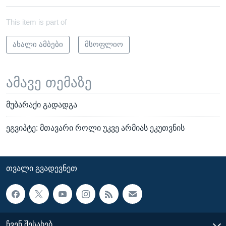
This item is part of
ახალი ამბები
მსოფლიო
ამავე თემაზე
მუბარაქი გადადგა
ეგვიპტე: მთავარი როლი უკვე არმიას ეკუთვნის
ᲗᲕᲐᲚᲘ ᲒᲕᲐᲓᲔᲕᲜᲔᲗ
ᲩᲕᲔᲜ ᲨᲔᲡᲐᲮᲔᲑ