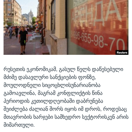
ᲡᲢᲣᲓᲘᲐ ᲕᲐᲨᲘᲜᲒᲢᲝᲜᲘ
ᲔᲙᲝᲜᲝᲛᲘᲙᲐ
Learning English
ᲯᲐᲜᲛᲠᲗᲔᲚᲝᲑᲐ
ᲗᲕᲐᲚᲘ ᲒᲕᲐᲓᲔᲕᲜᲔᲗ
ᲛᲔᲪᲜᲘᲔᲠᲔᲑᲐ
ᲘᲜᲢᲔᲠᲕᲘᲣ
ᲙᲣᲚᲢᲣᲠᲐ
ენები
ᲒᲐᲚᲘᲚᲔᲝ
რუსეთის ეკონომიკამ, გასულ წელს დაწესებული
ᲓᲔᲖᲘᲜᲤᲝᲠᲛᲐᲪᲘᲐ
მძიმე დასავლური სანქციების ფონზე,
მოულოდნელი სიცოცხლისუნარიანობა
გამოავლინა, მაგრამ კონფლიქტის წინა
პერიოდის კეთილდღეობაში დაბრუნება
შეიძლება ძალიან შორს იყოს იმ დროს, როდესაც
მთავრობის ხარჯები სამხედრო სექტორისკენ არის
მიმართული.