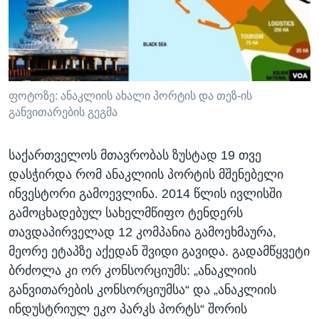
ᲡᲢᲣᲓᲘᲐ ᲕᲐᲨᲘᲜᲒᲢᲝᲜᲘ
ᲔᲙᲝᲜᲝᲛᲘᲙᲐ
Learning English
ᲯᲐᲜᲛᲠᲗᲔᲚᲝᲑᲐ
ᲗᲕᲐᲚᲘ ᲒᲕᲐᲓᲔᲕᲜᲔᲗ
ᲛᲔᲪᲜᲘᲔᲠᲔᲑᲐ
ᲘᲜᲢᲔᲠᲕᲘᲣ
ფოტოზე: ანაკლიის ახალი პორტის და თეზ-ის
განვითარების გეგმა
ᲙᲣᲚᲢᲣᲠᲐ
ენები
ᲒᲐᲚᲘᲚᲔᲝ
საქართველოს მთავრობას ზუსტად 19 თვე
ᲓᲔᲖᲘᲜᲤᲝᲠᲛᲐᲪᲘᲐ
დასჭირდა რომ ანაკლიის პორტის მშენებელი
ინვესტორი გამოევლინა. 2014 წლის ივლისში
გამოცხადებულ სახელმწიფო ტენდერს
თავდაპირველად 12 კომპანია გამოეხმაურა,
მეორე ეტაპზე აქედან შვიდი გავიდა. გადამწყვეტი
ბრძოლა კი ორ კონსორციუმს: „ანაკლიის
განვითარების კონსორციუმსა“ და „ანაკლიის
ინდუსტრიულ ეკო პარკს პორტს“ შორის