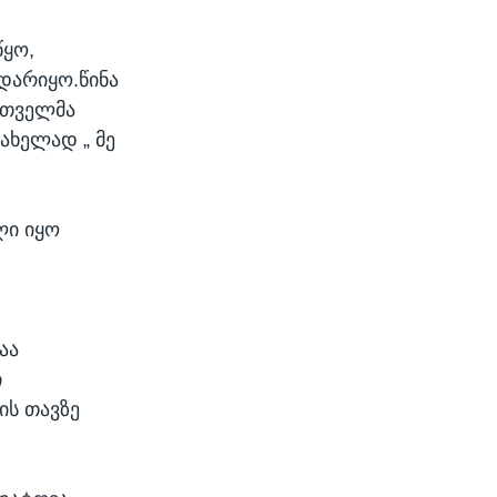
წყო,
დარიყო.წინა
რთველმა
ახელად „ მე
ლი იყო
რ
აა
ი
ის თავზე