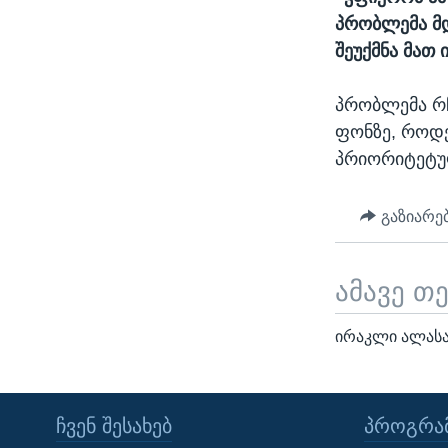
პრობლემა მ
შეუქმნა მათ 
პრობლემა რჩ
ფონზე, როდე
პრიორიტეტუ
გაზიარე
ამავე თ
ირაკლი ალასან
ᲩᲕᲔᲜ ᲨᲔᲡᲐᲮᲔᲑ
ᲞᲠᲝᲒᲠᲐᲛ