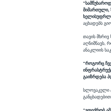
"სამწუხაროდ
მიმართული,
ხელისუფრლებ
აცხადებს გიო
თავის მხრივ
აღნიშნავს, 
ანაკლიის სა
"როგორც ჩვე
ინფრასტრუქტ
გაიზრდება პ
სლოვაკელი ტ
განცხადებით
"ვფიქრობ ამ