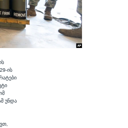
ის
29-ის
რატები
ეტი
ომ
ამ უნდა
ვთ,