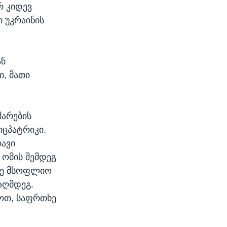
რ კიდევ
ი უკრაინის
ან
ი, მათი
მარების
იცპატრიკი.
რავი
ომის შემდეგ
ორე მსოფლიო
აღმდეგ.
ნოთ, საფრთხე