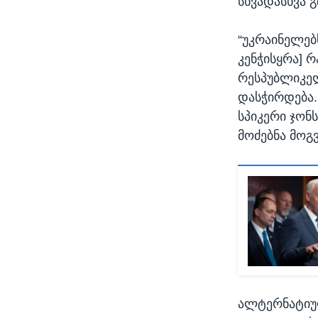
სხვადასხვა გ
“უკრაინელებ
კენჭისყრა] რ
რესპუბლიკელ
დასჭირდება.
სპიკერი ჯონს
მოძებნა მოგვ
ალტერნატიულ