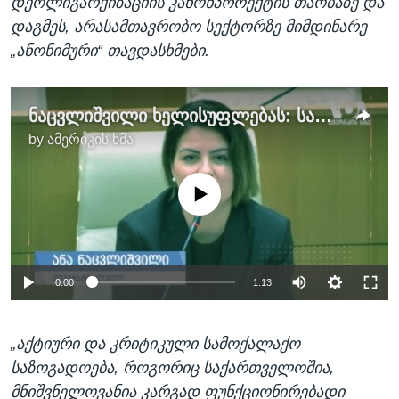
დეოლიგარქიზაციის კანონპროექტის თაობაზე და
დაგმეს, არასამთავრობო სექტორზე მიმდინარე
„ანონიმური“ თავდასხმები.
ნაცვლიშვილი ხელისუფლებას: საკვანძო რეკომენდაციებია შესასრულებელი
by
ამერიკის ხმა
No media source currently available
0:00
1:13
„აქტიური და კრიტიკული სამოქალაქო
საზოგადოება, როგორიც საქართველოშია,
მნიშვნელოვანია კარგად ფუნქციონირებადი