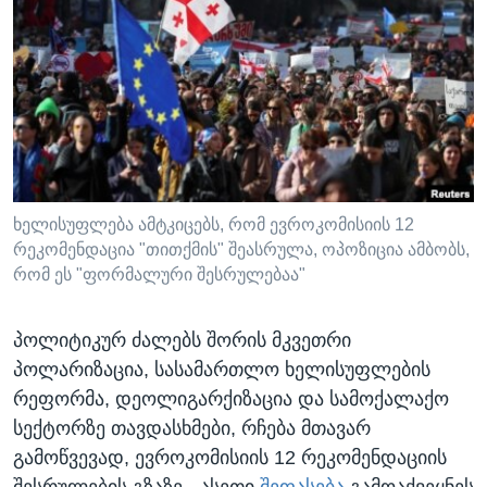
ᲡᲢᲣᲓᲘᲐ ᲕᲐᲨᲘᲜᲒᲢᲝᲜᲘ
ᲔᲙᲝᲜᲝᲛᲘᲙᲐ
Learning English
ᲯᲐᲜᲛᲠᲗᲔᲚᲝᲑᲐ
ᲗᲕᲐᲚᲘ ᲒᲕᲐᲓᲔᲕᲜᲔᲗ
ᲛᲔᲪᲜᲘᲔᲠᲔᲑᲐ
ᲘᲜᲢᲔᲠᲕᲘᲣ
ᲙᲣᲚᲢᲣᲠᲐ
ენები
ᲒᲐᲚᲘᲚᲔᲝ
ხელისუფლება ამტკიცებს, რომ ევროკომისიის 12
რეკომენდაცია "თითქმის" შეასრულა, ოპოზიცია ამბობს,
ᲓᲔᲖᲘᲜᲤᲝᲠᲛᲐᲪᲘᲐ
რომ ეს "ფორმალური შესრულებაა"
პოლიტიკურ ძალებს შორის მკვეთრი
პოლარიზაცია, სასამართლო ხელისუფლების
რეფორმა, დეოლიგარქიზაცია და სამოქალაქო
სექტორზე თავდასხმები, რჩება მთავარ
გამოწვევად, ევროკომისიის 12 რეკომენდაციის