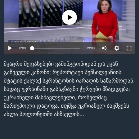
ᲡᲢᲣᲓᲘᲐ ᲕᲐᲨᲘᲜᲒᲢᲝᲜᲘ
ᲔᲙᲝᲜᲝᲛᲘᲙᲐ
Learning English
No media source currently available
ᲯᲐᲜᲛᲠᲗᲔᲚᲝᲑᲐ
ᲗᲕᲐᲚᲘ ᲒᲕᲐᲓᲔᲕᲜᲔᲗ
ᲛᲔᲪᲜᲘᲔᲠᲔᲑᲐ
ᲘᲜᲢᲔᲠᲕᲘᲣ
0:00
19:09
ᲙᲣᲚᲢᲣᲠᲐ
ენები
ᲒᲐᲚᲘᲚᲔᲝ
მკაცრი შეფასებები ვაშინგტონიდან და უკან
გაწვეული კანონი; რეპორტაჟი პენსილვანიის
ᲓᲔᲖᲘᲜᲤᲝᲠᲛᲐᲪᲘᲐ
შტატის ქალაქ სკრანტონის იარაღის საწარმოდან,
სადაც უკრაინაში გასაგზავნი ჭურვები მზადდება;
უკრაინელი მასწავლებელი, რომელმაც
მარიუპოლი დატოვა, თუმცა უკრიანელ ბავშვებს
ახლა პოლონეთში ასწავლის...