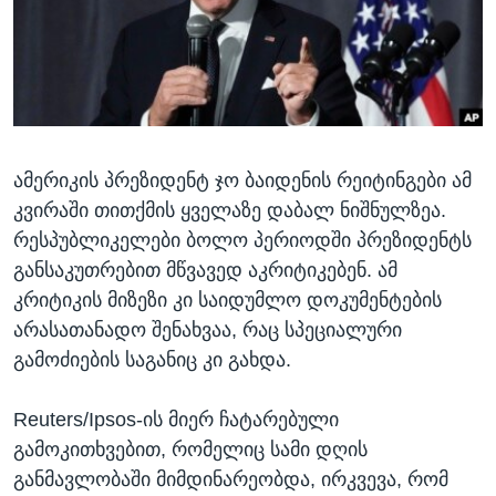
ᲡᲢᲣᲓᲘᲐ ᲕᲐᲨᲘᲜᲒᲢᲝᲜᲘ
ᲔᲙᲝᲜᲝᲛᲘᲙᲐ
Learning English
ᲯᲐᲜᲛᲠᲗᲔᲚᲝᲑᲐ
ᲗᲕᲐᲚᲘ ᲒᲕᲐᲓᲔᲕᲜᲔᲗ
ᲛᲔᲪᲜᲘᲔᲠᲔᲑᲐ
ᲘᲜᲢᲔᲠᲕᲘᲣ
ამერიკის პრეზიდენტ ჯო ბაიდენის რეიტინგები ამ
ᲙᲣᲚᲢᲣᲠᲐ
ენები
კვირაში თითქმის ყველაზე დაბალ ნიშნულზეა.
ᲒᲐᲚᲘᲚᲔᲝ
რესპუბლიკელები ბოლო პერიოდში პრეზიდენტს
ᲓᲔᲖᲘᲜᲤᲝᲠᲛᲐᲪᲘᲐ
განსაკუთრებით მწვავედ აკრიტიკებენ. ამ
კრიტიკის მიზეზი კი საიდუმლო დოკუმენტების
არასათანადო შენახვაა, რაც სპეციალური
გამოძიების საგანიც კი გახდა.
Reuters/Ipsos-ის მიერ ჩატარებული
გამოკითხვებით, რომელიც სამი დღის
განმავლობაში მიმდინარეობდა, ირკვევა, რომ