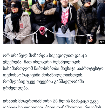
ᲡᲢᲣᲓᲘᲐ ᲕᲐᲨᲘᲜᲒᲢᲝᲜᲘ
ᲔᲙᲝᲜᲝᲛᲘᲙᲐ
Learning English
ᲯᲐᲜᲛᲠᲗᲔᲚᲝᲑᲐ
ᲗᲕᲐᲚᲘ ᲒᲕᲐᲓᲔᲕᲜᲔᲗ
ᲛᲔᲪᲜᲘᲔᲠᲔᲑᲐ
ᲘᲜᲢᲔᲠᲕᲘᲣ
ᲙᲣᲚᲢᲣᲠᲐ
ენები
ᲒᲐᲚᲘᲚᲔᲝ
ორ ირანელ მოზარდს სიკვდილით დასჯა
ᲓᲔᲖᲘᲜᲤᲝᲠᲛᲐᲪᲘᲐ
ემუქრება. მათ ისლაური რესპუბლიკის
სასამართლომ ჩამოხრჩობა მიუსაჯა საპროტესტო
დემონსტრაციებში მონაწილეობისთვის,
რომლებიც უკვე თვეების განმავლობაში
გრძელდება.
ირანის მთავრობამ ორი 23 წლის მამაკაცი უკვე
დასაჯა სიკვდილით. მათი დანაშაულიც, რეჟიმის