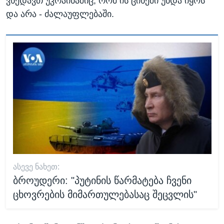
ვხედავთ უკრაინაშიც, რომ ის ციხეში უნდა იყოს
და არა - ძალაუფლებაში.
ᲐᲡᲔᲕᲔ ᲜᲐᲮᲔᲗ:
ბროუდერი: "პუტინის წარმატება ჩვენი
ცხოვრების მიმართულებასაც შეცვლის"