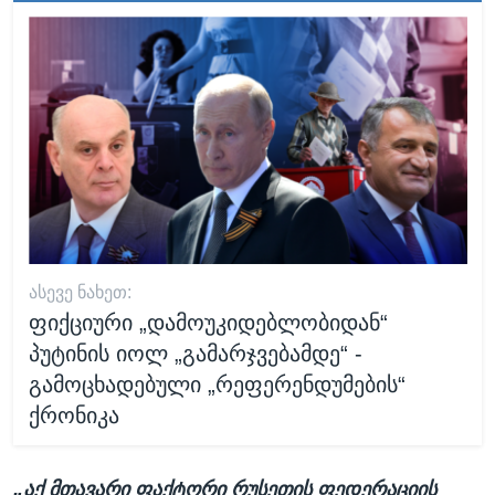
ᲐᲡᲔᲕᲔ ᲜᲐᲮᲔᲗ:
ფიქციური „დამოუკიდებლობიდან“
პუტინის იოლ „გამარჯვებამდე“ -
გამოცხადებული „რეფერენდუმების“
ქრონიკა
„აქ მთავარი ფაქტორი რუსეთის ფედერაციის