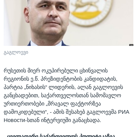
ᲡᲢᲣᲓᲘᲐ ᲕᲐᲨᲘᲜᲒᲢᲝᲜᲘ
ᲔᲙᲝᲜᲝᲛᲘᲙᲐ
Learning English
ᲯᲐᲜᲛᲠᲗᲔᲚᲝᲑᲐ
ᲗᲕᲐᲚᲘ ᲒᲕᲐᲓᲔᲕᲜᲔᲗ
ᲛᲔᲪᲜᲘᲔᲠᲔᲑᲐ
ᲘᲜᲢᲔᲠᲕᲘᲣ
ᲙᲣᲚᲢᲣᲠᲐ
გაგლოევი
ენები
ᲒᲐᲚᲘᲚᲔᲝ
რუსეთის მიერ ოკუპირებული ცხინვალის
ᲓᲔᲖᲘᲜᲤᲝᲠᲛᲐᲪᲘᲐ
რეგიონის ე.წ. პრეზიდენტობის კანდიდატის,
პარტია „ნიხასის“ ლიდერის, ალან გაგლოევის
განცხადებით, საქართველოსთან სამომავლო
ურთიერთობები „მრავალ ფაქტორზეა
დამოკიდებული“, - ამის შესახებ გაგლოევმა РИА
Новости-სთან ინტერვიუში განაცხადა.
„ყველაფერი საქართველოს პოლიტიკაზეა