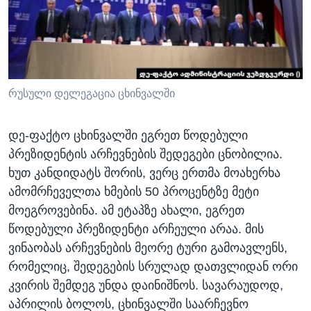
ᲡᲢᲣᲓᲘᲐ ᲕᲐᲨᲘᲜᲒᲢᲝᲜᲘ
ᲔᲙᲝᲜᲝᲛᲘᲙᲐ
Learning English
ᲯᲐᲜᲛᲠᲗᲔᲚᲝᲑᲐ
ᲗᲕᲐᲚᲘ ᲒᲕᲐᲓᲔᲕᲜᲔᲗ
ᲛᲔᲪᲜᲘᲔᲠᲔᲑᲐ
ᲘᲜᲢᲔᲠᲕᲘᲣ
რუსული დელეგაცია ცხინვალში
ᲙᲣᲚᲢᲣᲠᲐ
ენები
დე-ფაქტო ცხინვალში ეგრეთ წოდებული
ᲒᲐᲚᲘᲚᲔᲝ
პრეზიდენტის არჩევნების შედეგები ცნობილია.
ᲓᲔᲖᲘᲜᲤᲝᲠᲛᲐᲪᲘᲐ
ხუთ კანდიდატს შორის, ვერც ერთმა მოახერხა
ამომრჩეველთა ხმების 50 პროცენტზე მეტი
მოეგროვებინა. ამ ეტაპზე ახალი, ეგრეთ
წოდებული პრეზიდენტი არჩეული არაა. მის
ვინაობას არჩევნების მეორე ტური გამოავლენს,
რომელიც, შედეგების სრულად დათვლიდან ორი
კვირის შემდეგ უნდა დაინიშნოს. სავარაუდოდ,
აპრილის ბოლოს, ცხინვალში საარჩევნო