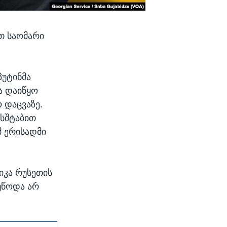
თ საომარი
პუტინმა
ა დაიწყო
 დაცვაზე.
ასშტაბით
მ ერისადმი
რიკა რუსეთის
ოუწოდა არ