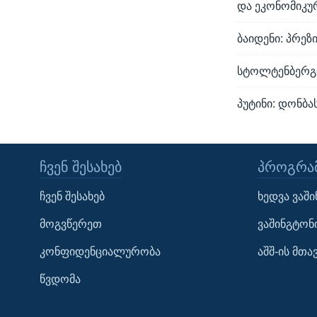
და ეკონომიკუ
ბაიდენი: პრეზ
სტოლტენბერგი:
პუტინი: დონბ
ᲩᲕᲔᲜ ᲨᲔᲡᲐᲮᲔᲑ
ᲞᲠᲝᲒᲠᲐᲛ
Learning English
ჩვენ შესახებ
ხედვა ვაშ
ᲗᲕᲐᲚᲘ ᲒᲕᲐᲓᲔᲕᲜᲔᲗ
მოგვწერეთ
ვაშინგტონ
კონფიდენციალურობა
აშშ-ის მთ
წვდომა
ენები