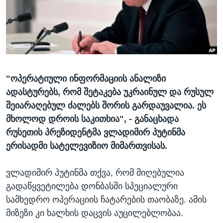
ᲡᲢᲣᲓᲘᲐ ᲕᲐᲨᲘᲜᲒᲢᲝᲜᲘ
ᲔᲙᲝᲜᲝᲛᲘᲙᲐ
Learning English
ᲯᲐᲜᲛᲠᲗᲔᲚᲝᲑᲐ
ᲗᲕᲐᲚᲘ ᲒᲕᲐᲓᲔᲕᲜᲔᲗ
ᲛᲔᲪᲜᲘᲔᲠᲔᲑᲐ
ᲘᲜᲢᲔᲠᲕᲘᲣ
"ოპერატიული ინფორმაციის ანალიზი
ᲙᲣᲚᲢᲣᲠᲐ
ენები
ადასტურებს, რომ შეტაკება უკრაინულ და რუსულ
ᲒᲐᲚᲘᲚᲔᲝ
შეიარაღებულ ძალებს შორის გარდაუვალია. ეს
ᲓᲔᲖᲘᲜᲤᲝᲠᲛᲐᲪᲘᲐ
მხოლოდ დროის საკითხია", - განაცხადა
რუსეთის პრეზიდენტმა ვლადიმირ პუტინმა
ერისადმი სატელევიზიო მიმართვისას.
ვლადიმირ პუტინმა თქვა, რომ მიღებულია
გადაწყვეტილება დონბასში სპეციალური
სამხედრო ოპერაციის ჩატარების თაობაზე. ამის
მიზეზი კი ხალხის დაცვის აუცილებლობაა.