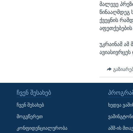
მალევე პრეზ
წინააღმდეგ 
ქვეყნის რამ
აფეთქებების 
უკრაინამ ამ
ავიასივრცეს
გაზიარე
ᲩᲕᲔᲜ ᲨᲔᲡᲐᲮᲔᲑ
ᲞᲠᲝᲒᲠᲐᲛ
Learning English
ჩვენ შესახებ
ხედვა ვაშ
ᲗᲕᲐᲚᲘ ᲒᲕᲐᲓᲔᲕᲜᲔᲗ
მოგვწერეთ
ვაშინგტონ
კონფიდენციალურობა
აშშ-ის მთ