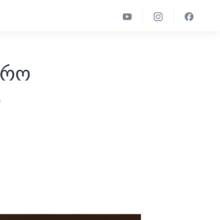
ერო
დ