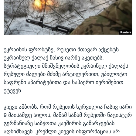
ᲡᲢᲣᲓᲘᲐ ᲕᲐᲨᲘᲜᲒᲢᲝᲜᲘ
ᲔᲙᲝᲜᲝᲛᲘᲙᲐ
Learning English
ᲯᲐᲜᲛᲠᲗᲔᲚᲝᲑᲐ
ᲗᲕᲐᲚᲘ ᲒᲕᲐᲓᲔᲕᲜᲔᲗ
ᲛᲔᲪᲜᲘᲔᲠᲔᲑᲐ
ᲘᲜᲢᲔᲠᲕᲘᲣ
უკრაინის ფრონტზე, რუსეთი მთავარ აქცენტს
ᲙᲣᲚᲢᲣᲠᲐ
ენები
უკრაინულ ქალაქ ჩასივ იარზე აკეთებს.
ᲒᲐᲚᲘᲚᲔᲝ
სტრატეგიული მნიშვნელობის უკრაინულ ქალაქს
ᲓᲔᲖᲘᲜᲤᲝᲠᲛᲐᲪᲘᲐ
რუსული ძალები მძიმე არტილერიით, უპილოტო
საფრენი აპარატებითა და საჰაერო იერიშებით
უტევენ.
კიევი ამბობს, რომ რუსეთის სურვილია ჩასივ იარი
9 მაისამდე აიღოს, მანამ სანამ რუსეთში ნაცისტურ
გერმანიაზე საბჭოთა კავშირის გამარჯვებას
აღნიშნავენ. კრემლი კიევის ინფორმაციას არ