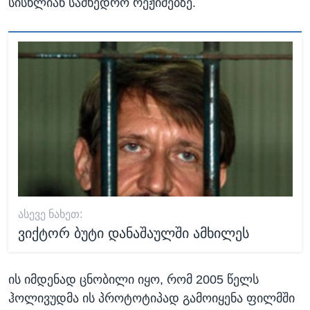
სისხლიან სამხედრო რეჟიმებზე.
ᲐᲡᲔᲕᲔ ᲜᲐᲮᲔᲗ:
ვიქტორ ბუტი დანაშაულში ამხილეს
ის იმდენად ცნობილი იყო, რომ 2005 წელს
ჰოლივუდმა ის პროტოტიპად გამოიყენა ფილმში