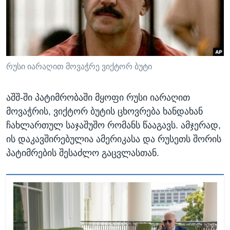
ᲡᲢᲣᲓᲘᲐ ᲕᲐᲨᲘᲜᲒᲢᲝᲜᲘ
ᲔᲙᲝᲜᲝᲛᲘᲙᲐ
Learning English
ᲯᲐᲜᲛᲠᲗᲔᲚᲝᲑᲐ
ᲗᲕᲐᲚᲘ ᲒᲕᲐᲓᲔᲕᲜᲔᲗ
ᲛᲔᲪᲜᲘᲔᲠᲔᲑᲐ
ᲘᲜᲢᲔᲠᲕᲘᲣ
რუსი იარაღით მოვაჭრე ვიქტორ ბუტი
ᲙᲣᲚᲢᲣᲠᲐ
ენები
აშშ-ში პატიმრობაში მყოფი რუსი იარაღით
ᲒᲐᲚᲘᲚᲔᲝ
მოვაჭრის, ვიქტორ ბუტის ცხოვრება ხანდახან
ᲓᲔᲖᲘᲜᲤᲝᲠᲛᲐᲪᲘᲐ
ჩახლართულ საჯაშუშო რომანს წააგავს. ამჯერად,
ის დაკავშირებულია ამერიკასა და რუსეთს შორის
პატიმრების შესაძლო გაცვლასთან.