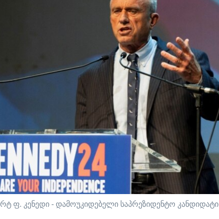
რტ ფ. კენედი - დამოუკიდებელი საპრეზიდენტო კანდიდატი