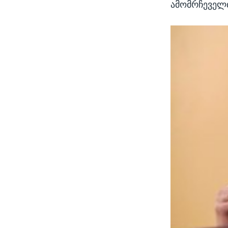
ამომრჩეველთ