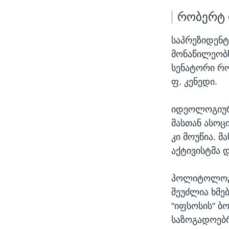
რობერტ 
საპრეზიდენტ
მონაწილეობს
სენატორი რო
ფ. კენედი.
იდეოლოგიური
მასთან ასოც
კი მოუწია. 
აქტივისტმა 
პოლიტოლოგებ
შეუძლია ხმე
"იფსოსის" ბ
საზოგადოებრ