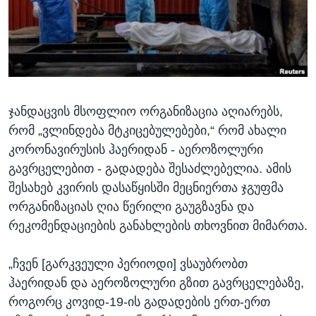
ᲡᲢᲣᲓᲘᲐ ᲕᲐᲨᲘᲜᲒᲢᲝᲜᲘ
ᲔᲙᲝᲜᲝᲛᲘᲙᲐ
Learning English
ᲯᲐᲜᲛᲠᲗᲔᲚᲝᲑᲐ
ᲗᲕᲐᲚᲘ ᲒᲕᲐᲓᲔᲕᲜᲔᲗ
ᲛᲔᲪᲜᲘᲔᲠᲔᲑᲐ
ᲘᲜᲢᲔᲠᲕᲘᲣ
ჯანდაცვის მსოფლიო ორგანიზაცია აღიარებს,
ᲙᲣᲚᲢᲣᲠᲐ
ენები
რომ „ვლინდება მტკიცებულებები,“ რომ ახალი
ᲒᲐᲚᲘᲚᲔᲝ
კორონავირუსის ჰაერიდან - აეროზოლური
ᲓᲔᲖᲘᲜᲤᲝᲠᲛᲐᲪᲘᲐ
გავრცელებით - გადადება შესაძლებელია. ამის
შესახებ კვირის დასაწყისში მეცნიერთა ჯგუფმა
ორგანიზაციას ღია წერილი გაუგზავნა და
რეკომენდაციების განახლების თხოვნით მიმართა.
„ჩვენ [გარკვეული პერიოდი] ვსაუბრობთ
ჰაერიდან და აეროზოლური გზით გავრცელებაზე,
როგორც კოვიდ-19-ის გადადების ერთ-ერთ