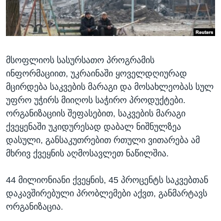
ᲡᲢᲣᲓᲘᲐ ᲕᲐᲨᲘᲜᲒᲢᲝᲜᲘ
ᲔᲙᲝᲜᲝᲛᲘᲙᲐ
Learning English
ᲯᲐᲜᲛᲠᲗᲔᲚᲝᲑᲐ
ᲗᲕᲐᲚᲘ ᲒᲕᲐᲓᲔᲕᲜᲔᲗ
ᲛᲔᲪᲜᲘᲔᲠᲔᲑᲐ
მსოფლიოს სასურსათო პროგრამის
ᲘᲜᲢᲔᲠᲕᲘᲣ
ინფორმაციით, უკრაინაში ყოველდღიურად
ᲙᲣᲚᲢᲣᲠᲐ
მცირდება საკვების მარაგი და მოსახლეობას სულ
ენები
ᲒᲐᲚᲘᲚᲔᲝ
უფრო უჭირს მიიღოს საჭირო პროდუქტები.
ორგანიზაციის შეფასებით, საკვების მარაგი
ᲓᲔᲖᲘᲜᲤᲝᲠᲛᲐᲪᲘᲐ
ქვეყენაში უკიდურესად დაბალ ნიშნულზეა
დასული, განსაკუთრებით რთული ვითარება ამ
მხრივ ქვეყნის აღმოსავლეთ ნაწილშია.
44 მილიონიანი ქვეყნის, 45 პროცენტს საკვებთან
დაკავშირებული პრობლემები აქვთ, განმარტავს
ორგანიზაცია.