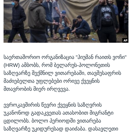
ᲡᲢᲣᲓᲘᲐ ᲕᲐᲨᲘᲜᲒᲢᲝᲜᲘ
ᲔᲙᲝᲜᲝᲛᲘᲙᲐ
Learning English
ᲯᲐᲜᲛᲠᲗᲔᲚᲝᲑᲐ
ᲗᲕᲐᲚᲘ ᲒᲕᲐᲓᲔᲕᲜᲔᲗ
ᲛᲔᲪᲜᲘᲔᲠᲔᲑᲐ
ᲘᲜᲢᲔᲠᲕᲘᲣ
ᲙᲣᲚᲢᲣᲠᲐ
ენები
საერთაშორიო ორგანიზაცია "ჰიუმან რაითს ვოჩი"
ᲒᲐᲚᲘᲚᲔᲝ
(HRW) ამბობს, რომ ბელარუს-პოლონეთის
ᲓᲔᲖᲘᲜᲤᲝᲠᲛᲐᲪᲘᲐ
საზღვარზე შექმნილ ვითარებაში, თავშესაფრის
მაძიებელთა უფლებები ორივე ქვეყნის
მთავრობის მიერ ირღვევა.
ევროკავშირის წევრი ქვეყნის საზღვრის
უკანონოდ გადაკვეთას ათასობით მიგრანტი
ცდილობს. ბოლო პერიოდში ვითარება
საზღვარზე უკიდურესად დაიძაბა. დასავლეთი