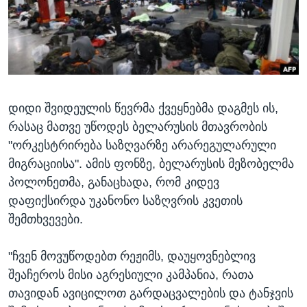
ᲡᲢᲣᲓᲘᲐ ᲕᲐᲨᲘᲜᲒᲢᲝᲜᲘ
ᲔᲙᲝᲜᲝᲛᲘᲙᲐ
Learning English
ᲯᲐᲜᲛᲠᲗᲔᲚᲝᲑᲐ
ᲗᲕᲐᲚᲘ ᲒᲕᲐᲓᲔᲕᲜᲔᲗ
ᲛᲔᲪᲜᲘᲔᲠᲔᲑᲐ
ᲘᲜᲢᲔᲠᲕᲘᲣ
დიდი შვიდეულის წევრმა ქვეყნებმა დაგმეს ის,
ᲙᲣᲚᲢᲣᲠᲐ
ენები
რასაც მათვე უწოდეს ბელარუსის მთავრობის
ᲒᲐᲚᲘᲚᲔᲝ
"ორკესტრირება საზღვარზე არარეგულარული
ᲓᲔᲖᲘᲜᲤᲝᲠᲛᲐᲪᲘᲐ
მიგრაციისა". ამის ფონზე, ბელარუსის მეზობელმა
პოლონეთმა, განაცხადა, რომ კიდევ
დაფიქსირდა უკანონო საზღვრის კვეთის
შემთხვევები.
"ჩვენ მოვუწოდებთ რეჟიმს, დაუყოვნებლივ
შეაჩეროს მისი აგრესიული კამპანია, რათა
თავიდან ავიცილოთ გარდაცვალების და ტანჯვის