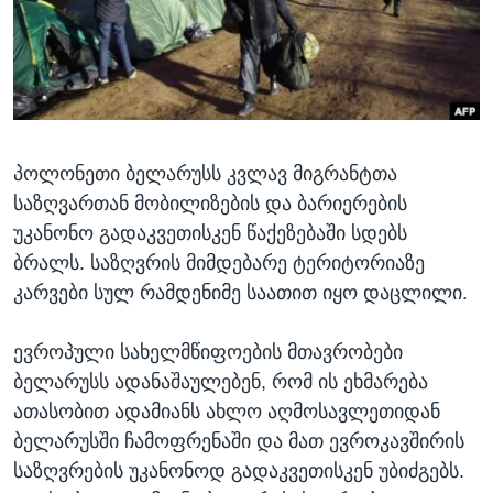
ᲡᲢᲣᲓᲘᲐ ᲕᲐᲨᲘᲜᲒᲢᲝᲜᲘ
ᲔᲙᲝᲜᲝᲛᲘᲙᲐ
Learning English
ᲯᲐᲜᲛᲠᲗᲔᲚᲝᲑᲐ
ᲗᲕᲐᲚᲘ ᲒᲕᲐᲓᲔᲕᲜᲔᲗ
ᲛᲔᲪᲜᲘᲔᲠᲔᲑᲐ
ᲘᲜᲢᲔᲠᲕᲘᲣ
პოლონეთი ბელარუსს კვლავ მიგრანტთა
ᲙᲣᲚᲢᲣᲠᲐ
ენები
საზღვართან მობილიზების და ბარიერების
ᲒᲐᲚᲘᲚᲔᲝ
უკანონო გადაკვეთისკენ წაქეზებაში სდებს
ᲓᲔᲖᲘᲜᲤᲝᲠᲛᲐᲪᲘᲐ
ბრალს. საზღვრის მიმდებარე ტერიტორიაზე
კარვები სულ რამდენიმე საათით იყო დაცლილი.
ევროპული სახელმწიფოების მთავრობები
ბელარუსს ადანაშაულებენ, რომ ის ეხმარება
ათასობით ადამიანს ახლო აღმოსავლეთიდან
ბელარუსში ჩამოფრენაში და მათ ევროკავშირის
საზღვრების უკანონოდ გადაკვეთისკენ უბიძგებს.