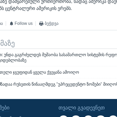
ზე დამყარებული ურთიერთობა, სადაც ამერიკა დაე
ბს ცენტრალური ამერიკის ერებს.
ბა
Follow us
ბეჭდვა
ემაზე
: უნდა გაგრძელდეს მუშაობა სასამართლო სისტემის რეფ
კიდებლობაზე
ითელი ჯგუფიდან ყველა ქვეყანა ამოიღო
მზადაა რუსეთის წინააღმდეგ "უპრეცედენტო ზომები" მიიღო
ᲔᲑᲘ
ᲗᲕᲐᲚᲘ ᲒᲕᲐᲓᲔᲕᲜᲔᲗ