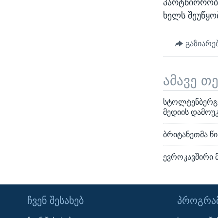
პარტნიორობა
ხელს შეუწყო
გაზიარე
ამავე თ
სტოლტენბერგი
მედიის დამოუ
ბრიტანეთმა წ
ევროკავშირი 
ᲩᲕᲔᲜ ᲨᲔᲡᲐᲮᲔᲑ
ᲞᲠᲝᲒᲠᲐᲛ
Learning English