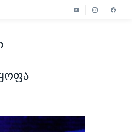
ი
იყოფა