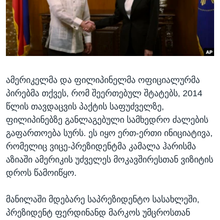
ᲡᲢᲣᲓᲘᲐ ᲕᲐᲨᲘᲜᲒᲢᲝᲜᲘ
ᲔᲙᲝᲜᲝᲛᲘᲙᲐ
Learning English
ᲯᲐᲜᲛᲠᲗᲔᲚᲝᲑᲐ
ᲗᲕᲐᲚᲘ ᲒᲕᲐᲓᲔᲕᲜᲔᲗ
ᲛᲔᲪᲜᲘᲔᲠᲔᲑᲐ
ᲘᲜᲢᲔᲠᲕᲘᲣ
ამერიკელმა და ფილიპინელმა ოფიციალურმა
ᲙᲣᲚᲢᲣᲠᲐ
ენები
პირებმა თქვეს, რომ შეერთებულ შტატებს, 2014
ᲒᲐᲚᲘᲚᲔᲝ
წლის თავდაცვის პაქტის საფუძველზე,
ᲓᲔᲖᲘᲜᲤᲝᲠᲛᲐᲪᲘᲐ
ფილიპინებზე განლაგებული სამხედრო ძალების
გაფართოება სურს. ეს იყო ერთ-ერთი ინიციატივა,
რომელიც ვიცე-პრეზიდენტმა კამალა ჰარისმა
აზიაში ამერიკის უძველეს მოკავშირესთან ვიზიტის
დროს წამოიწყო.
მანილაში მდებარე საპრეზიდენტო სასახლეში,
პრეზიდენტ ფერდინანდ მარკოს უმცროსთან