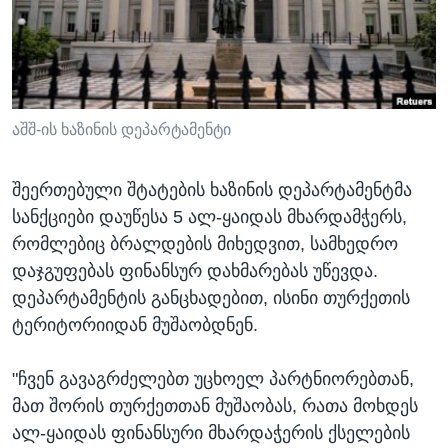
ᲡᲢᲣᲓᲘᲐ ᲕᲐᲨᲘᲜᲒᲢᲝᲜᲘ
ᲔᲙᲝᲜᲝᲛᲘᲙᲐ
Learning English
ᲯᲐᲜᲛᲠᲗᲔᲚᲝᲑᲐ
ᲗᲕᲐᲚᲘ ᲒᲕᲐᲓᲔᲕᲜᲔᲗ
ᲛᲔᲪᲜᲘᲔᲠᲔᲑᲐ
ᲘᲜᲢᲔᲠᲕᲘᲣ
აშშ-ის ხაზინის დეპარტამენტი
ᲙᲣᲚᲢᲣᲠᲐ
ენები
შეერთებული შტატების ხაზინის დეპარტამენტმა
ᲒᲐᲚᲘᲚᲔᲝ
სანქციები დაუწესა 5 ალ-ყაიდას მხარდამჭერს,
ᲓᲔᲖᲘᲜᲤᲝᲠᲛᲐᲪᲘᲐ
რომლებიც ბრალდების მიხედვით, სამხედრო
დაჯგუფებას ფინანსურ დახმარებას უწევდა.
დეპარტამენტის განცხადებით, ისინი თურქეთის
ტერიტორიიდან მუშაობდნენ.
"ჩვენ გავაგრძელებთ უცხოელ პარტნიორებთან,
მათ შორის თურქეთთან მუშაობას, რათა მოხდეს
ალ-ყაიდას ფინანსური მხარდაჭერის ქსელების