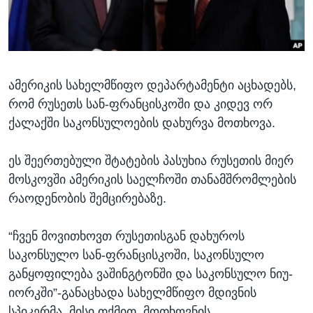
ᲡᲢᲣᲓᲘᲐ ᲕᲐᲨᲘᲜᲒᲢᲝᲜᲘ
ᲔᲙᲝᲜᲝᲛᲘᲙᲐ
Learning English
ᲯᲐᲜᲛᲠᲗᲔᲚᲝᲑᲐ
ᲗᲕᲐᲚᲘ ᲒᲕᲐᲓᲔᲕᲜᲔᲗ
ᲛᲔᲪᲜᲘᲔᲠᲔᲑᲐ
ამერიკის სახელმწიფო დეპარტამენტი აცხადებს,
ᲘᲜᲢᲔᲠᲕᲘᲣ
რომ რუსეთს სან-ფრანცისკოში და კიდევ ორ
ᲙᲣᲚᲢᲣᲠᲐ
ქალაქში საკონსულოების დახურვა მოთხოვა.
ენები
ᲒᲐᲚᲘᲚᲔᲝ
ეს შეერთებული შტატების პასუხია რუსეთის მიერ
ᲓᲔᲖᲘᲜᲤᲝᲠᲛᲐᲪᲘᲐ
მოსკოვში ამერიკის საელჩოში თანამშრომლების
რაოდენობის შემცირებაზე.
“ჩვენ მოვითხოვთ რუსეთისგან დახუროს
საკონსულო სან-ფრანცისკოში, საკონსულო
განყოფილება ვაშინგტონში და საკონსულო ნიუ-
იორკში”-განაცხადა სახელმწიფო მდივნის
სპიკერმა. მისი თქმით, მოთხოვნის