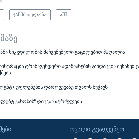
of
ი
ჯანმრთელობა
აშშ
ემაზე
ბში სიკვდილობის მაჩვენებელი გაცილებით მაღალია
ნისტრაცია ტრანსგენდერი ადამიანების ჯანდაცვის შესახებ 
ქმებს
გბტ+ უფლებების დარღვევაზე თვალს ხუჭავს
 ლგბტ კანონის“ დაცვას აგრძელებს
ᲔᲑᲘ
ᲗᲕᲐᲚᲘ ᲒᲕᲐᲓᲔᲕᲜᲔᲗ