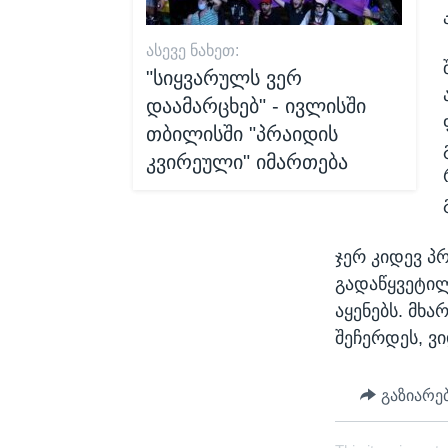
ᲐᲡᲔᲕᲔ ᲜᲐᲮᲔᲗ:
"სიყვარულს ვერ
დაამარცხებ" - ივლისში
თბილისში "პრაიდის
კვირეული" იმართება
ჯერ კიდევ პ
გადაწყვეტილე
აყენებს. მხა
შეჩერდეს, ვ
გაზიარე