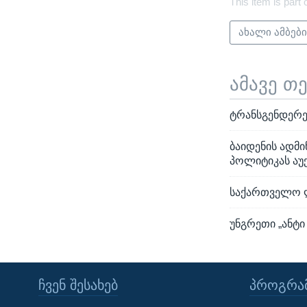
This item is part 
ახალი ამბებ
ამავე თ
ტრანსგენდერე
ბაიდენის ადმი
პოლიტიკას აუ
საქართველო ლ
უნგრეთი „ანტი
ᲩᲕᲔᲜ ᲨᲔᲡᲐᲮᲔᲑ
ᲞᲠᲝᲒᲠᲐᲛ
Learning English