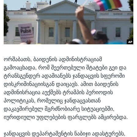
ᲡᲢᲣᲓᲘᲐ ᲕᲐᲨᲘᲜᲒᲢᲝᲜᲘ
ᲔᲙᲝᲜᲝᲛᲘᲙᲐ
Learning English
ᲯᲐᲜᲛᲠᲗᲔᲚᲝᲑᲐ
ᲗᲕᲐᲚᲘ ᲒᲕᲐᲓᲔᲕᲜᲔᲗ
ᲛᲔᲪᲜᲘᲔᲠᲔᲑᲐ
ᲘᲜᲢᲔᲠᲕᲘᲣ
ᲙᲣᲚᲢᲣᲠᲐ
ენები
ორშაბათს, ბაიდენის ადმინისტრაციამ
ᲒᲐᲚᲘᲚᲔᲝ
გამოაცხადა, რომ შეერთებული შტატები გეი და
ᲓᲔᲖᲘᲜᲤᲝᲠᲛᲐᲪᲘᲐ
ტრანსგენდერ ადამიანებს ჯანდაცვის სფეროში
დისკრიმინაციისგან დაიცავს. ამით ბაიდენის
ადმინისრაცია აუქმებს ტრამპის პერიოდის
პოლიტიკას, რომელიც ჯანდაცვასთან
დაკავშირებულ მგრძნობიარე სიტუაციებში,
იურიდიული უფლებების ფარგლებს ამცირებდა.
ჯანდაცვის დეპარტამენტის ნაბიჯი ადასტურებს,